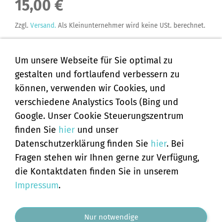
15,00 €
Zzgl.
Versand.
Als Kleinunternehmer wird keine USt. berechnet.
Sofort ab Lager
Um unsere Webseite für Sie optimal zu
gestalten und fortlaufend verbessern zu
In den Warenkorb
können, verwenden wir Cookies, und
Für später merken
verschiedene Analystics Tools (Bing und
Google. Unser Cookie Steuerungszentrum
finden Sie
hier
und unser
Datenschutzerklärung finden Sie
hier
. Bei
Fragen stehen wir Ihnen gerne zur Verfügung,
AGB
die Kontaktdaten finden Sie in unserem
Widerrufsbelehrung
Impressum
.
Versand & Zahlung
cookie boot
Hinweis
Nur notwendige