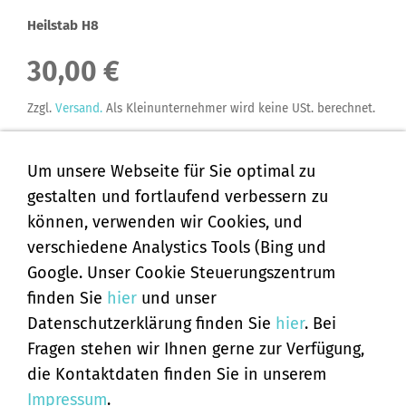
Heilstab H8
30,00 €
Zzgl.
Versand.
Als Kleinunternehmer wird keine USt. berechnet.
Sofort ab Lager
Um unsere Webseite für Sie optimal zu
gestalten und fortlaufend verbessern zu
In den Warenkorb
können, verwenden wir Cookies, und
Für später merken
verschiedene Analystics Tools (Bing und
Google. Unser Cookie Steuerungszentrum
finden Sie
hier
und unser
Datenschutzerklärung finden Sie
hier
. Bei
Fragen stehen wir Ihnen gerne zur Verfügung,
AGB
die Kontaktdaten finden Sie in unserem
Widerrufsbelehrung
Impressum
.